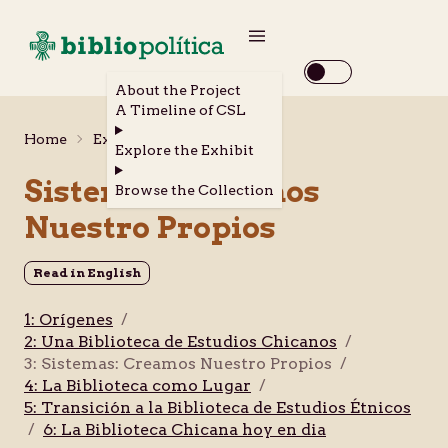
About the Project
A Timeline of CSL
Home
Explora la Exhibición
Explore the Exhibit
Sistemas: Creamos
Browse the Collection
Nuestro Propios
Read in English
1: Orígenes
/
2: Una Biblioteca de Estudios Chicanos
/
3: Sistemas: Creamos Nuestro Propios
/
4: La Biblioteca como Lugar
/
5: Transición a la Biblioteca de Estudios Étnicos
/
6: La Biblioteca Chicana hoy en dia