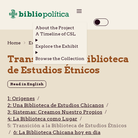
About the Project
A Timeline of CSL
Home
Explora la Exhibición
Explore the Exhibit
Transición a la Biblioteca
Browse the Collection
de Estudios Étnicos
Read in English
1: Orígenes
/
2: Una Biblioteca de Estudios Chicanos
/
3: Sistemas: Creamos Nuestro Propios
/
4: La Biblioteca como Lugar
/
5: Transición a la Biblioteca de Estudios Étnicos
/
6: La Biblioteca Chicana hoy en dia